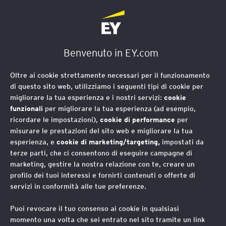
EY Foundation Logo
VISIONI E CONNESSIONI
Benvenuto in EY.com
 nuove
Visioni e Co
 futuro dei
racconto dell
Oltre ai cookie strettamente necessari per il funzionamento
di questo sito web, utilizziamo i seguenti tipi di cookie per
Un viaggio-reportage tra 13 
migliorare la tua esperienza e i nostri servizi:
cookie
che stanno trasformando, nell
funzionali
per migliorare la tua esperienza (ad esempio,
concetto di restituzione al te
lazioni per orientare nella
ricordare le impostazioni),
cookie di performance
per
alore sociale
misurare le prestazioni del sito web e migliorare la tua
esperienza, e
cookie di marketing/targeting,
impostati da
terze parti, che ci consentono di eseguire campagne di
marketing, gestire la nostra relazione con te, creare un
profilo dei tuoi interessi e fornirti contenuti o offerte di
servizi in conformità alle tue preferenze.
Puoi revocare il tuo consenso ai cookie in qualsiasi
momento una volta che sei entrato nel sito tramite un link