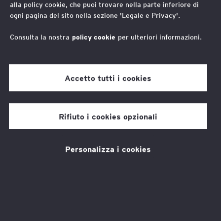
alla policy cookie, che puoi trovare nella parte inferiore di
ogni pagina del sito nella sezione 'Legale e Privacy'.
La metamorfosi della professione
Consulta la nostra
policy cookie
per ulteriori informazioni.
docente nell’era dell’IA
Come cambia la scuola del futuro
Accetto tutti i cookies
Social Value, un modello condiviso
per abilitare competenze e
Rifiuto i cookies opzionali
inclusione
Come EY Foundation mette in relazione Terzo
Personalizza i cookies
Settore e territori per rafforzare le competenze dei
giovani
Misurare la filantropia per
rafforzarne il contributo