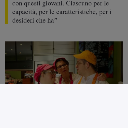
O, come spiega Erasmo Figini, tra i fondatori -
nel 1986 - dell’esperienza di Cometa, “Il Pane
di Sandro è nato da una sollecitazione della
realtà: dal bisogno di molti giovani fragili e in
difficoltà a trovare un lavoro in un momento
reso ancor più difficile dalle conseguenze
della pandemiaa. Il locale è concepito per
essere un luogo d’incontro che favorisca il
ritrovarsi tra le persone in un momento in cui,
davvero, quello che aiuta a vivere è il “pane
quotidiano” di un’amicizia offerta a tutti,
l’essere insieme ogni giorno”.