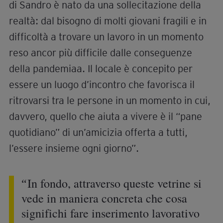
quel che “fuori” viene notato per le sue
“diversità” qui ha fatto lievitare un diverso
orizzonte di possibilità.
Il Pane di Sandro è un’iniziativa che si
inserisce nel progetto Passwork della
cooperativa sociale La Cometa di Como, che
integra formazione, accompagnamento e
inserimento lavorativo per ragazzi e giovani in
situazione di fragilità, insegnando e
rafforzando competenze professionali e
trasversali, favorendo autonomia e dando
occasioni concrete di continuità
occupazionale.