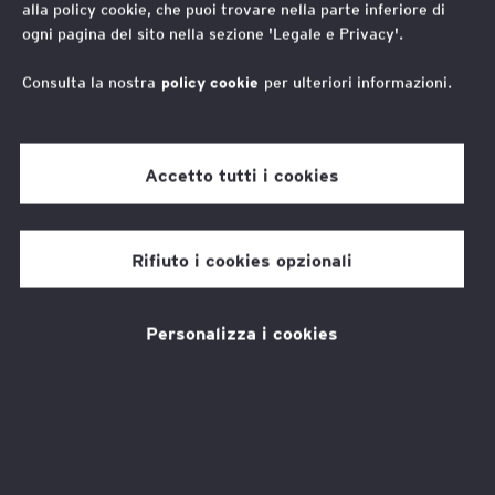
alla policy cookie, che puoi trovare nella parte inferiore di
ogni pagina del sito nella sezione 'Legale e Privacy'.
Il lievito dell’inclusione
Consulta la nostra
policy cookie
per ulteriori informazioni.
L
a preferita di Massogbe, ragazza
Accetto tutti i cookies
ivoriana con un sorriso che abbaglia, è
quella con radicchio e crema di tonno.
Rifiuto i cookies opzionali
Chiara, ventiseienne con sindrome di Down,
preferisce la vegetariana, con le diverse
Personalizza i cookies
creme di verdura. Alberto invece, cliente
“ormai assuefatto” che ha un’agenzia creativa
a pochi passi e con i suoi colleghi qui pranza
regolarmente, ordina di tutto, “perché è tutto
buono” e soprattutto perché “con un sorriso