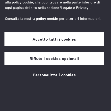
alla policy cookie, che puoi trovare nella parte inferiore di
nell’era dell’intelligenza
ogni pagina del sito nella sezione 'Legale e Privacy'.
artificiale
Consulta la nostra
policy cookie
per ulteriori informazioni.
I
n un ecosistema educativo segnato da
Accetto tutti i cookies
profonde trasformazioni, l’intelligenza
artificiale sta assumendo un
ruolo
Rifiuto i cookies opzionali
strutturale
nella ridefinizione di ruoli,
competenze e modelli didattici. In questo
Personalizza i cookies
contesto si colloca il
report predittivo EY–
Sanoma
“
La professione docente nella
, che anticipa l’evoluzione
scuola di domani”
della professionalità docente al 2035.