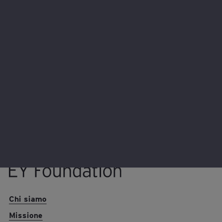
In prospettiva, lo studio delinea un ecosistema
educativo in cui
l’IA diventa infrastruttura
e la dimensione relazionale rappresenta
l’architrave del ruolo docente
. Non una
sostituzione, ma una metamorfosi che amplia
e rafforza la funzione degli insegnanti,
rendendola più strategica.
EY foundation logo
Chi siamo
Missione