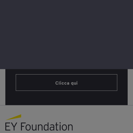
l’inclusione
, contribuire a ridurre le
disuguaglianze, preparando i giovani e i più
fragili all’
ingresso nel mondo del lavoro
.
Scopri tutti i progetti di
Social Value
Clicca qui
EY foundation logo