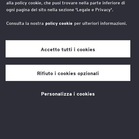
alla policy cookie, che puoi trovare nella parte inferiore di
condiviso per abilitare
ogni pagina del sito nella sezione 'Legale e Privacy'.
competenze e inclusione
Consulta la nostra
policy cookie
per ulteriori informazioni.
Come EY Foundation mette in
Accetto tutti i cookies
relazione Terzo Settore e territori per
rafforzare le competenze dei giovani
Rifiuto i cookies opzionali
(Di Tiziana dell’Orto)
Personalizza i cookies
L
’iniziativa
Social Value
rappresenta il
punto di incontro tra la missione di EY
Foundation, l’impegno di EY in ambito
Responsabilità Sociale, il coinvolgimento e la
partecipazione diretta delle persone di EY con