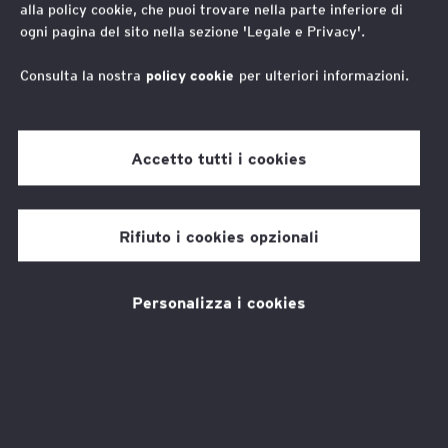
alla policy cookie, che puoi trovare nella parte inferiore di
ogni pagina del sito nella sezione 'Legale e Privacy'.
Io vado al lavoro
Consulta la nostra
policy cookie
per ulteriori informazioni.
Con il progetto Work-Aut,
Accetto tutti i cookies
l’Associazione per l’autismo Enrico
Micheli di Novara promuove percorsi
di formazione e inserimento
Rifiuto i cookies opzionali
lavorativo rivolti a giovani e adulti
nello spettro dell’autismo. Dando
Personalizza i cookies
valore a ogni giornata
È
seguendo la giornata di Thomas, dalla
meticolosità con cui prepara lo zainetto