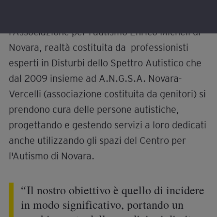
L
o
a
P
U
P
F
d
a
n
i
u
e