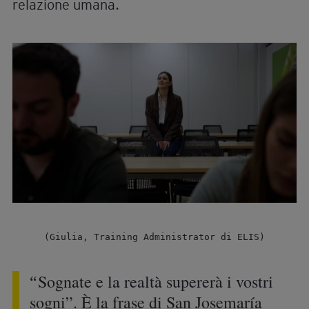
“La formazione in sé puoi riceverla in
qualsiasi modo”, racconta Alessio, ex allievo
ELIS e oggi - “con orgoglio, se ripenso a
quando percorrevo questi corridoi da
studente” - coordinatore di progetti didattici.
“Puoi riceverla in un’aula, nei corridoi, anche
fuori al bar. Questo è quello che mi ha fatto
capire che volevo fare questo lavoro: dare a
qualcuno la possibilità di capire che lì fuori c’è
qualcosa, che ognuno di noi ha un valore e lo
può mettere in pratica, nel lavoro”. Il suo
percorso personale incrocia direttamente la
missione educativa dell’ente. Cresciuto nel