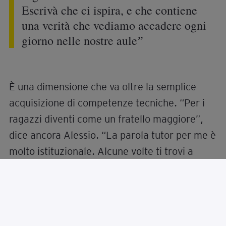
quartiere, arrivato in ELIS in un momento di
difficoltà personale e familiare, Alessio
racconta di avere trovato nei corsi di
formazione “la speranza e la voglia di
rinascere”. Uno spirito che, più o meno
consapevolmente, alberga in tutte le ragazze
e i ragazzi che si incontrano negli spazi di
questo hub della formazione, ma anche della
relazione umana.