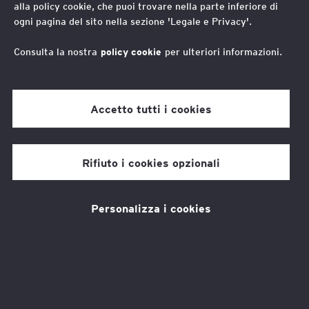
alla policy cookie, che puoi trovare nella parte inferiore di
Competenze che
ogni pagina del sito nella sezione 'Legale e Privacy'.
liberano
Consulta la nostra
policy cookie
per ulteriori informazioni.
È
vero, è un tema che ha riguardato
Accetto tutti i cookies
qualsiasi epoca e contesto sociale. Ma
mai nessun “accidente storico” come la
Rifiuto i cookies opzionali
trasformazione digitale in cui siamo immersi
rende evidente come le competenze - che
Personalizza i cookies
oggi sono eminentemente tecnologiche - non
solo stiano ridefinendo il mercato del lavoro,
ma impattano in maniera spietata sulle
dinamiche di inclusione sociale. Ed ecco
perché la formazione, più di qualsiasi altra