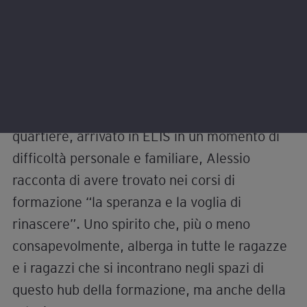
descrive a livello sociale, e a livello
personale
Il progetto si inserisce in una traiettoria che
accompagna ELIS fin dalla sua nascita. L’ente,
fondato nel 1965 su impulso di Papa Giovanni
XXIII e di San Josemaría Escrivá, lavora da
decenni sull’idea che il lavoro sia uno
strumento di crescita individuale e sociale.
Oggi opera in collaborazione con scuole,
aziende e startup, sviluppando attività di
orientamento, formazione e innovazione
sociale.