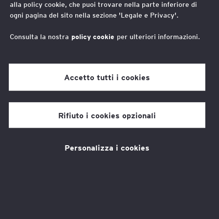
alla policy cookie, che puoi trovare nella parte inferiore di
ogni pagina del sito nella sezione 'Legale e Privacy'.
Ricerche e punti di vista
Consulta la nostra
policy cookie
per ulteriori informazioni.
Comprendere il cambiamento è il
Accetto tutti i cookies
primo passo per orientarlo
Rifiuto i cookies opzionali
L
e analisi e gli approfondimenti
promossi da EY Foundation si
Personalizza i cookies
focalizzano su temi che attraversano il
presente e definiscono il futuro. Il lavoro,
l’evoluzione delle competenze, il ruolo
del Terzo Settore e l’impatto delle nuove
tecnologie sui sistemi educativi e sociali.