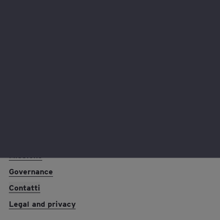
La sfida delle competenze
Settori in crescita e skill shortage. Cosa dicono i
trend (e come cavalcarli)
EY foundation logo
Chi siamo
Missione
Governance
Contatti
Legal and privacy