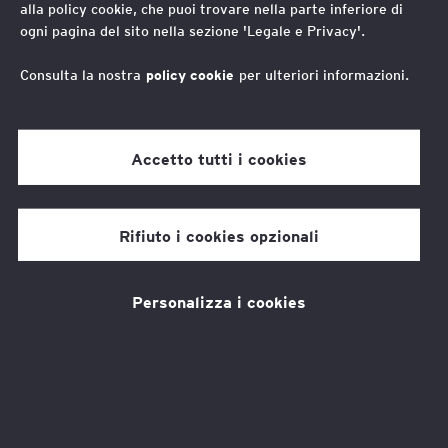
alla policy cookie, che puoi trovare nella parte inferiore di
del 2025 e degli anni
ogni pagina del sito nella sezione 'Legale e Privacy'.
precedenti
Consulta la nostra
policy cookie
per ulteriori informazioni.
N
el 2025 EY Foundation ha sostenuto,
Accetto tutti i cookies
nell’ambito della quinta edizione di
Social Value, i progetti presentati di
Rifiuto i cookies opzionali
seguito.
Iniziative diverse tra loro, ma unite da
un elemento comune: la capacità di generare
Personalizza i cookies
impatto concreto su
giovani, comunità
vulnerabili e territori
, affrontando bisogni
sociali con approcci innovativi e radicati sul
territorio.